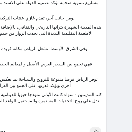
مشاريع تنموية ضخمة تؤكد تصميم الدولة على الاستدامة
ومن جانب آخر، تقدم غازي عنتاب التركية صورة مختلفة لكنها لا تقل أهمية.
هذه المدينة الشهيرة بثرائها التاريخي والثقافي، بالإضا
الأطعمة التقليدية اللذيذة التي تجذب الزوار من جمي
وفي الشرق الأوسط، تشغل الرياض مكانة فريدة ك
فهي تجمع بين السحر العربي الأصيل والمعالم الحديث
توفر الرياض فرصا متنوعة للترويح والسياحة بما يعكس 
أخرى ويؤكد قدرتها على الجمع بين العراقة والتطور بطريقة جذابة وسلسة.
كلتا المدينتين - سواء كانت الأولى نموذجا حيويا للدينامية ا
- تدل علي روح التحديات المستمرة والمستقبل الواعد الذ