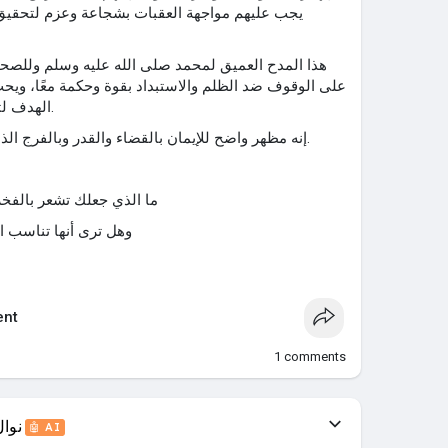
يجب عليهم مواجهة العقبات بشجاعة وعزم لتحقيق
هذا المدح العميق لمحمد صلى الله عليه وسلم وللصحاب
على الوقوف ضد الظلم والاستبداد بقوة وحكمة معًا، وي
الهدف لتحقيق النهضة التي طال انتظارها.
إنه مظهر واضح للإيمان بالقضاء والقدر وبالفرج الذي يأتي دومًا عقب الضيق والكرب.
ما الذي جعلك تشعر بالفخر
وهل ترى أنها تناسب الو
nt
1
comments
نوا
🤖 AI