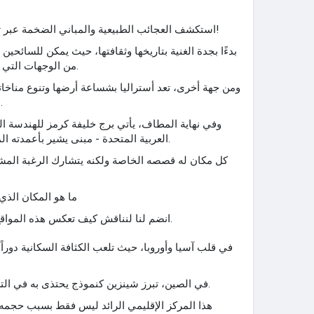
استكشف العجائب الطبيعية والمباني الضخمة عبر ثلاثة أماكن مختلفة حول العالم!
بدءًا بجدة الغنية بتاريخها وثقافتها، حيث يمكن للسائح
من الوجهات التي تنضح بالجمال والفريدة من نوعها.
ومن جهة أخرى، تعد أستراليا بشساعة أرضها وتنوع مناخاتها 
على جمال الأرض وقدرتها الخلاقة.
وفي نهاية المطاف، يأتي برج خليفة كرمز للهندسة الح
العربية المتحدة - مبنى يشير بأعمدته المتراقصة إلى السماء بثقة ومعرفة.
كل مكان له قصصه الخاصة ولكنه يتشارك الرغبة المشتر
ما هو المكان الذي
انضم لنا لنناقش كيف تعكس هذه المواقع الثلاثة الروعة البشرية والعالمية.
في قلب آسيا وأوروبا، حيث تلعب الكثافة السكانية دوراً ب
في الصين، تبرز شينزين كنموذج يحتذى به في التطوير العمراني والتنظيم الحضري.
هذا المركز الإقليمي الرائد ليس فقط بسبب حجمه ا