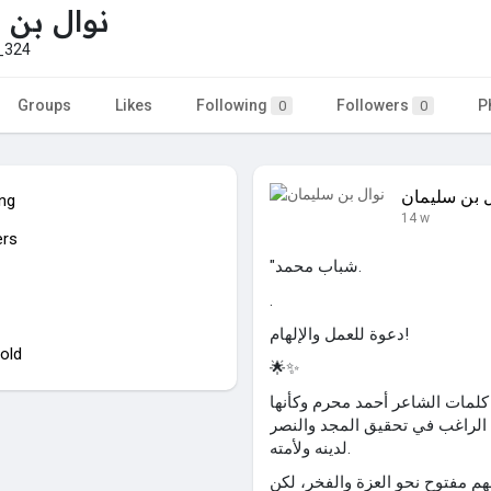
نوال بن 
_324
Groups
Likes
Following
Followers
P
0
0
ل بن سليمان
ing
14 w
ers
"شباب محمد.
.
دعوة للعمل والإلهام!
old
🌟✨
لمات الشاعر أحمد محرم وكأنها
الراغب في تحقيق المجد والنصر
لدينه ولأمته.
هم مفتوح نحو العزة والفخر، لكن