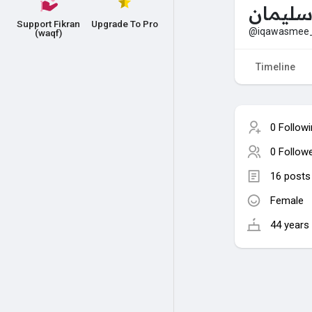
سليمان
Support Fikran
Upgrade To Pro
@iqawasmee
(waqf)
Timeline
0 Follow
0 Follow
16 posts
Female
44 years 