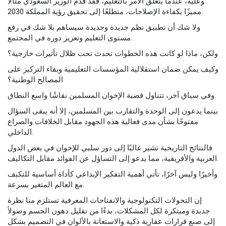
وعليه، عندما يتعلق الأمر بالتعليم، فقد قدم الوزير السعودي مثالاً
مميزًا بكفاءة الإصلاحات، متطلعًا إلى تحقيق رؤية المملكة 2030.
ولا شك أن تطبيق نظم جديدة وجديدة سيساهم بلا شك في رفع
مستوى التعليم وتعزيز دوره في المجتمع.
ولكن، ماذا لو كانت هذه الخطوات تحدث تحت ظلال تأثيرات خارجية؟
وكيف يمكن ضمان استقلالية المؤسسات التعليمية وبقاء التركيز على
المصالح الوطنية؟
وفي سياق آخر، تتناول قضية الإخوان المسلمين نقاشًا واسع النطاق.
بينما يدعون إلى الوحدة والتقارب بين المسلمين، إلا أنه يبقى السؤال
مفتوحًا بشأن مدى فعالية هذه الجهود مقابل الخلافات والصراع
الداخلي.
فالنتائج التاريخية تشير غالبًا إلى دور سلبي للإخوان في بعض الدول
العربية والأفريقية، مما يدعو إلى التساؤل عن الفوائد مقابل التكاليف.
وأخيرًا وليس آخرًا، تأتي أهمية التفكير الإبداعي كأداة أساسية للتكيف
مع العالم المتغير بسرعة.
إن التحولات التكنولوجية والانفتاحات المعرفية تستلزم منا نظرة
جديدة ومبتكرة لكل المشكلات، بدءًا من تقليل دهون الجسم وصولاً
إلى صنع قرارات عقارية ذكية والاستعانة بالألوان في التصميم بشكل