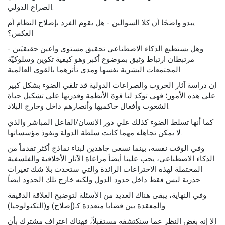
الصراع الدولي.
يبدو واضحًا أن كلا السؤالين - هل يقوم الفرد بإصلاح النظام أم
العكس؟
وهل يستطيع الذكاء الاصطناعي تحقيق مستوى واعين حقيقيَين -
مرتبطان ارتباط وثيق بموضوع أكبر وهو كيفية تكوين وسلوكيّة
المجتمعات البشرية نفسها ومدى تأثرهما بالقوى العالمية.
إن دراسة آثار الحروب والصراعات الدولية قد تلقي الضوء بشكل كبير
علي هذه الأمور؛ فهي تؤكد لنا قوة الأنظمة وقدرتها علي تشكيل حياة
الشعوب وأفعال حاكميها وأنصارهم داخل وخارج البلاد.
كما أنها تسلط الضوء كذلك علي دور الإنسان/الفاعل المباشر والذي
لا يمكن تجاهله مهما كانت سلطة الدولة ونفوذ مؤسساتها.
وفي الوقت نفسه، بينما نسعى جاهدين لبناء نماذج أكثر تقدماً من
الذكاء الاصطناعي، يجب علينا أيضاً مراعاة الآثار الأخلاقية والفلسفية
المحتملة لهذه الاختراعات الرائدة والتي ستحدث بلا شك تغيرات
جذرية ليس فقط داخل حدود الدول ولكنه خارج تلك الحدود ايضاً.
وفي النهاية، يبقى هناك العديد من الأسئلة لتوضيح العلاقة الدقيقة
والمعقدة بين قضايا متعددة كـ(إصلاح) و(التكنولوجيا).
إلا إنه بغض النظر عما سنكتشفه مستقبلاً، فهناك اعتراف مشترك بأن