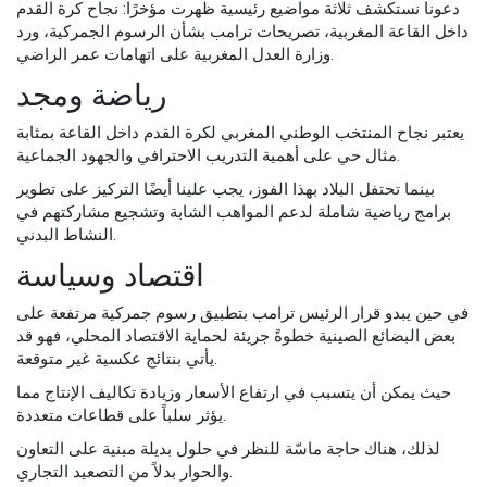
دعونا نستكشف ثلاثة مواضيع رئيسية ظهرت مؤخرًا: نجاح كرة القدم
داخل القاعة المغربية، تصريحات ترامب بشأن الرسوم الجمركية، ورد
وزارة العدل المغربية على اتهامات عمر الراضي.
رياضة ومجد
يعتبر نجاح المنتخب الوطني المغربي لكرة القدم داخل القاعة بمثابة
مثال حي على أهمية التدريب الاحترافي والجهود الجماعية.
بينما تحتفل البلاد بهذا الفوز، يجب علينا أيضًا التركيز على تطوير
برامج رياضية شاملة لدعم المواهب الشابة وتشجيع مشاركتهم في
النشاط البدني.
اقتصاد وسياسة
في حين يبدو قرار الرئيس ترامب بتطبيق رسوم جمركية مرتفعة على
بعض البضائع الصينية خطوةً جريئة لحماية الاقتصاد المحلي، فهو قد
يأتي بنتائج عكسية غير متوقعة.
حيث يمكن أن يتسبب في ارتفاع الأسعار وزيادة تكاليف الإنتاج مما
يؤثر سلباً على قطاعات متعددة.
لذلك، هناك حاجة ماسّة للنظر في حلول بديلة مبنية على التعاون
والحوار بدلاً من التصعيد التجاري.