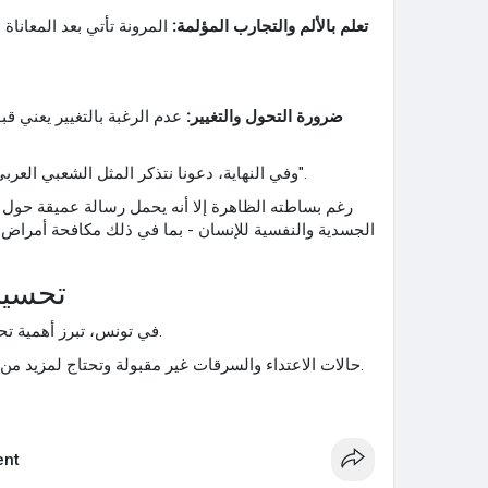
تعلم بالألم والتجارب المؤلمة:
المرونة تأتي بعد المعاناة 
ضرورة التحول والتغيير:
عدم الرغبة بالتغيير يعني ق
وفي النهاية، دعونا نتذكر المثل الشعبي العربي الشهير: "كل من البصل ما حصل".
رغم بساطته الظاهرة إلا أنه يحمل رسالة عميقة حول
الجسدية والنفسية للإنسان - بما في ذلك مكافحة أمرا
تحسين
في تونس، تبرز أهمية تحسين الأمن الشخصي والمجتمعي.
حالات الاعتداء والسرقات غير مقبولة وتحتاج لمزيد من التدخل الأمني وحماية المواطنين.
nt