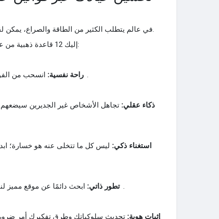
في عالم يتطلب الكثير من الطاقة والصراع، يمكن لقواعد صغيرة أن تحدث فرقًا كبيرًا.
إليك 12 قاعدة ذهبية من علم النفس لتحسين حياتك اليومية:
انسحب من الفوضى لتجد السلام الداخلي الثمين.
راحة نفسية:
ذكاء عقلي:
تجاهل الأشخاص غير الجديرين سيضعهم ف
استغناء ذكي:
ليس كل ما تتخلى عنه هو خسارة؛ ابدأ 
ابحث دائمًا عن موقع مميز لنفسك لأن الأسفل مليء بالإزدحام.
تطور ذاتي:
إثبات هوية:
تحديث سلوكياتك وطرق تفكيرك أمر ضرور