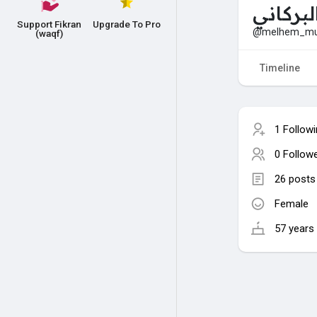
لبركاني
Support Fikran
Upgrade To Pro
@melhem_mu
(waqf)
Timeline
1 Follow
0 Follow
26 posts
Female
57 years 