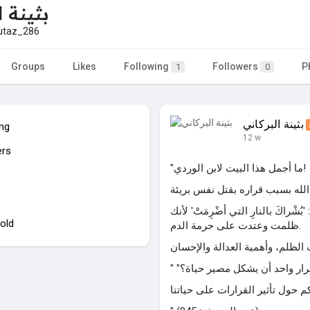
بثينة ا
taz_286
Groups
Likes
Following
Followers
P
1
0
بثينة البركاني
ing
12 w
ers
"ما أجمل هذا البيت لابن الوردي!
شْراكَ بالنارِ التي أُضْرِمَتْ' لأنك
old
ظلمت وعتدت على حرمة الدم.
لقرار واحد أن يشكل مصير حياة؟