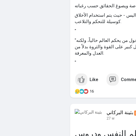
يس - حيث يتم استخدام الأخلاق
كوسيلة للتحكم والتلاعب.
"
"وفي نهاية المطاف، قد يكون السؤال الأكثر أهمية ليس حول من يحكم العالم حالياً، ولكنه
كبير على القوة والثروة بدلاً من
العدل والمعرفة.
"
Like
Comme
16
بثينة البركاني
27 w
لم النفس ودروس