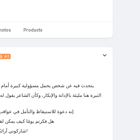
hotos
Products
🤖 AI
يتحدث فيه عن شخص يحمل مسؤولية كبيرة أمام الله بسبب قراره بقتل نفس بريئة.
النبرة هنا مليئة بالإدانة والإنكار، وكأن الشاعر يقول له: 'بُ
إنه دعوة للاستيقاظ والتأمل في عواقب الظلم، وأهمية العدالة والإحسان.
" "هل فكرتم يومًا كيف يمكن 
شاركوني آرائكم حول تأثير القرارات على حياتنا!