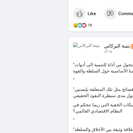
Like
Comme
18
بثينة البركاني
27 w
"في ظل عالم حيث المال يصبح سلاحاً, والاقتصاد يتحول من أداة للتنمية الى أدوات
"
"إلى جانب ذلك، فإن قضية تورط الأشخاص المؤثرين في فضائح مثل تلك المتعلقة بإبستين
كات الخفية التي ربما تتحكم في
النظام الاقتصادي العالمي؟
"