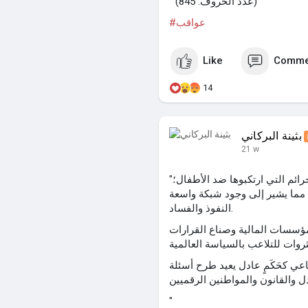
" (عدد الحروف: 845)
#عواقب
Like
Comme
14
بثينة البركاني
21 w
"إن تأثير جيفري إبستين وشركائه لا يقتصر فقط على الجرائم التي ارتكبوها ضد الأطفال؛
 مما يشير إلى وجود شبكة واسعة
النفوذ والفساد.
لمؤسسات المالية وصناع القرارات
ي كحَكَمٍ عادل يعيد طرح أسئلة
"