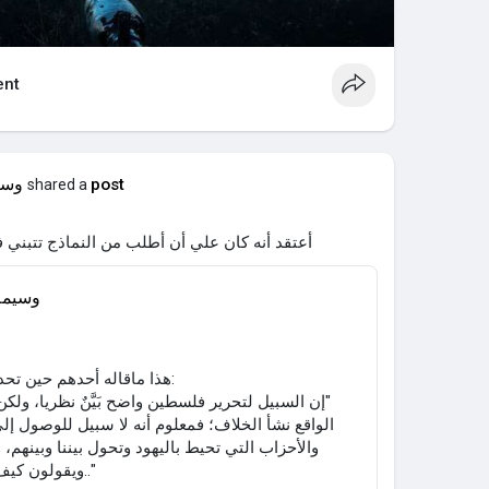
nt
post
وسي
shared a
أعتقد أنه كان علي أن أطلب من النماذج تتبني ف
وسيمة
هذا ماقاله أحدهم حين تحدث عن طريقة لتحرير فلسطين:
‏"إن السبيل لتحرير فلسطين واضح بَيَّنٌ نظريا، ولكن
الواقع نشأ الخلاف؛ فمعلوم أنه لا سبيل للوصول إل
والأحزاب التي تحيط باليهود وتحول بيننا وبينهم،
ويقولون كيف تقتلون من يقول لا إله الا الله.."