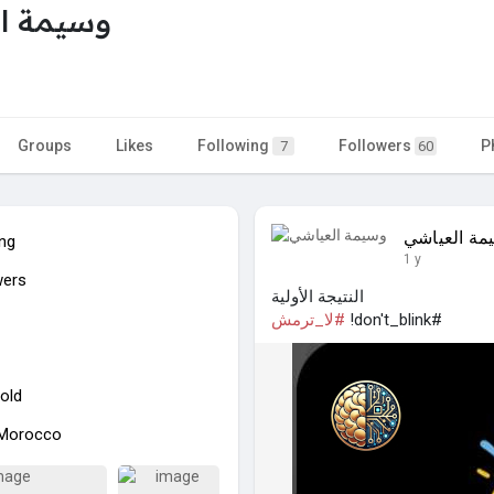
وسيمة ا
Groups
Likes
Following
Followers
P
7
60
مة العياشي
ing
1 y
wers
النتيجة الأولية
#don't_blink!
#لا_ترمش
old
n Morocco