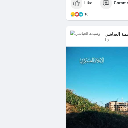
Like
Comme
16
مة العياشي
1 y