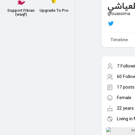
لعياشي
Support Fikran
Upgrade To Pro
@ouassima
(waqf)
Timeline
7 Follow
60 Follo
17 posts
Female
22 years 
Living i